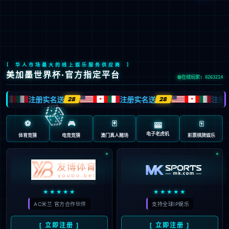

EN
/
JP